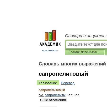
Словари и энциклоп
academic.ru
Словарь многих выражений
Словарь многих выражений
сапропелитовый
Толкование
Перевод
сапропелитовый
см
.
сапропелиты
; -
ая
, -
ое
.
С
-
ые
отложения
.