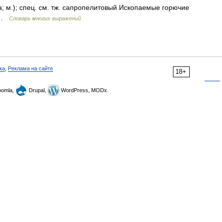
 а; м.); спец. см. тж. сапропелитовый Ископаемые горючие
я …
Словарь многих выражений
ка
,
Реклама на сайте
18+
omla,
Drupal,
WordPress, MODx.