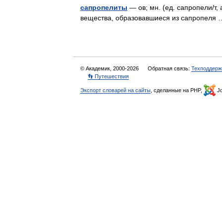
сапропелиты
— ов; мн. (ед. сапропели/т,
вещества, образовавшиеся из сапропел
© Академик, 2000-2026
Обратная связь:
Техподдерж
👣 Путешествия
Экспорт словарей на сайты
, сделанные на PHP,
Jo