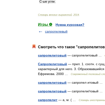
С
-
ые
угли
.
Словарь
многих
выражений
.
2014
.
Игры ⚽
Нужна курсовая?
сапропелевый
Смотреть что такое "сапропелитов
сапропелитовый
— сапропелитовый …
Сапропелитовый
— прил. 1. соотн. с сущ
характерный для него. 3. Образовавшийся
Ефремова. 2000 …
Современный толковый сло
сапропелитовый
— сапропел итовый 
сапропелитовый
— сапропели/товый 
сапропелит
— а, м. ( …
Словарь иностранных