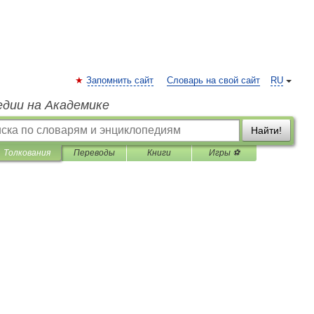
Запомнить сайт
Словарь на свой сайт
RU
едии на Академике
Найти!
Толкования
Переводы
Книги
Игры ⚽